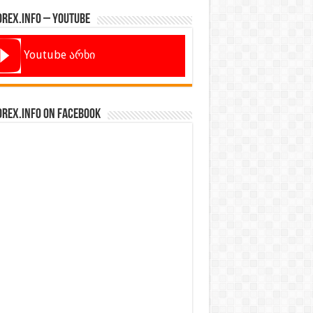
orex.info – Youtube
Youtube არხი
orex.info on Facebook