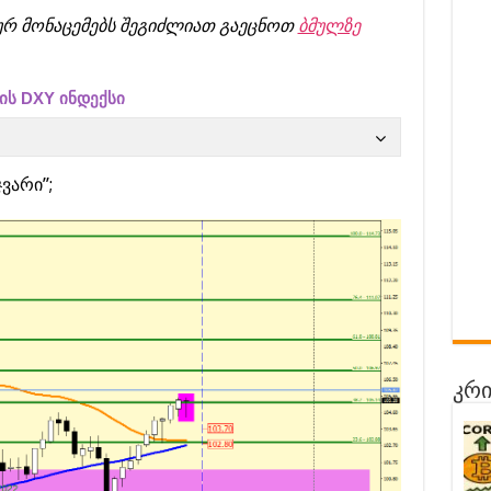
რ მონაცემებს შეგიძლიათ გაეცნოთ
ბმულზე
ს DXY ინდექსი
ვარი”;
კრი