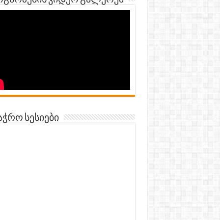
გნოზების ვიდეო გალერეა
აჭრო სესიები