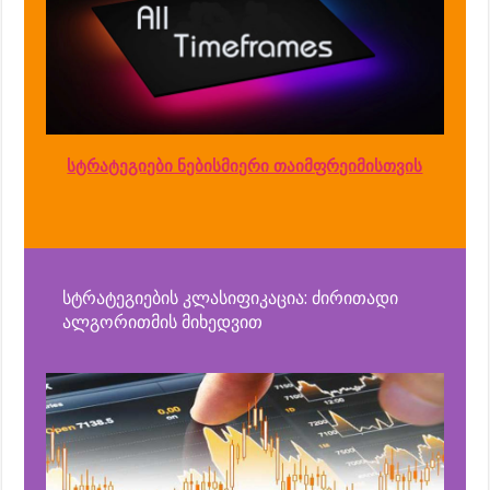
სტრატეგიები ნებისმიერი თაიმფრეიმისთვის
სტრატეგიების კლასიფიკაცია: ძირითადი
ალგორითმის მიხედვით