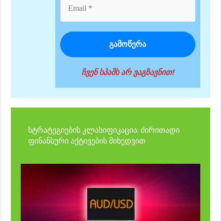
ჩვენ სპამს არ ვაგზავნით!
სტრატეგიების კლასიფიკაცია: ძირითადი
ფინანსური აქტივების მიხედვით