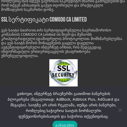
რომლებიც თან სდევს ვაჭრობას საკრედიტო მხარის გამოყენებით და
რომ თქვენ ამისათვის გაქვთ თეორიული და პრაქტიკული
მომზადების საკმარისი დონე.
SSL სერტიფიკატი COMODO CA LIMITED
ვებ-საიტი GeoForex.info სერტიფიცირებულია საერთაშოროსო
კომპანიის COMODO CA Limited-ის მიერ და მუშაობს
კრიპტოგრაფიული (დაშიფრული) პროტოკოლით. მომხმარებლებსა
და ვებ-საიტს შორის მონაცემების გაცვლა დაცულია
აუტენტიფიცირებული ინტერნეტ არხით, რის შედეგედაც
ინფორმაციული ურთიერთგაცვლის უსაფრთხოება
უზრუნველყოფილია.
გთხოვთ, ინტერნეტ ბრაუზერში გათიშოთ ბანერების
ბლოკირება (მაგალითად: AdBlock, Adblock Plus, AdGuard და
მსგავსი). საიტზე არ არის რეკლამა, თუმცა არის ბანერები,
საიტის რუკა:
Site Map Full
|
Site Map Posts
|
Site Map Pages
|
Site Map
რომლებიც საჭიეროა საიტის ნორმალური
Categoryes
ფუნქციონირებისათვის და საჭიროა თქვენთვისაც.
გასაგებია
GeoForex. info © Copyright 2012-2026, All Rights Reserved.