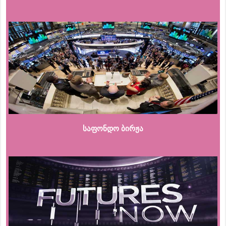
საფონდო ბირჟა