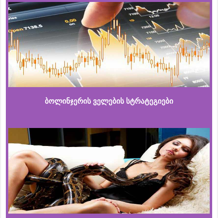
ბოლინჯერის ველების სტრატეგიები