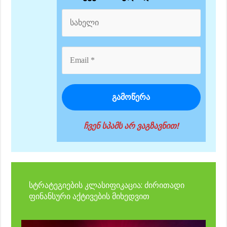
ჩვენ სპამს არ ვაგზავნით!
სტრატეგიების კლასიფიკაცია: ძირითადი
ფინანსური აქტივების მიხედვით