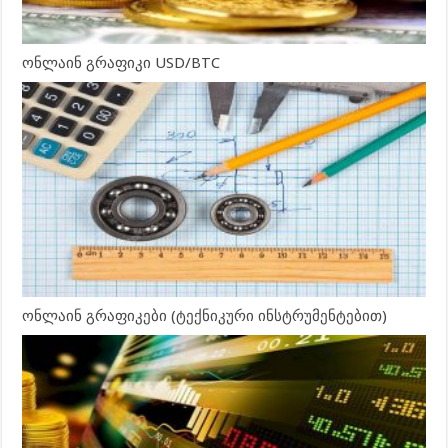
ონლაინ გრაფიკი USD/BTC
ონლაინ გრაფიკები (ტექნიკური ინსტრუმენტებით)