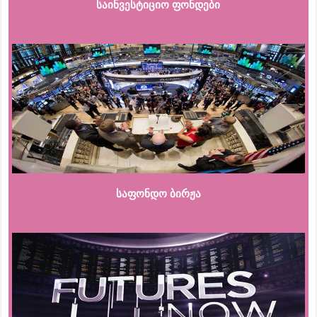
საინვესტიციო ფონდები
საფონდო ბირჟა