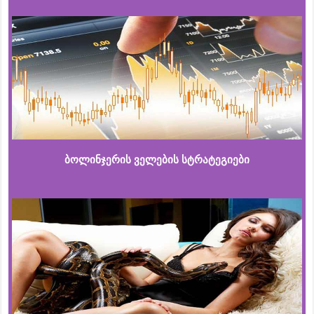
ბოლინჯერის ველების სტრატეგიები