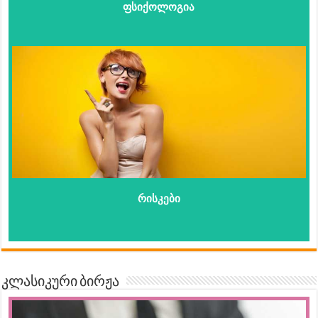
ფსიქოლოგია
რისკები
კლასიკური ბირჟა