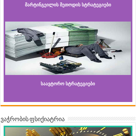
მარტინგეილის მეთოდის სტრატეგიები
საავტორო სტრატეგიები
ვაჭრობის ფსიქიატრია