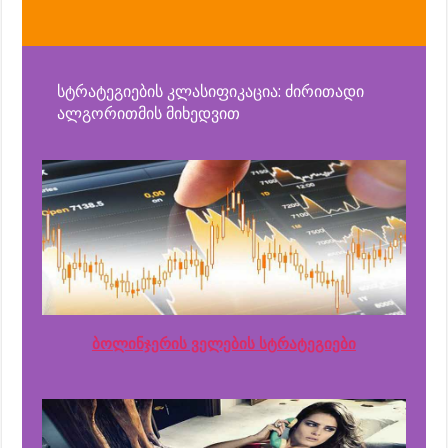
სტრატეგიების კლასიფიკაცია: ძირითადი
ალგორითმის მიხედვით
ბოლინჯერის ველების სტრატეგიები