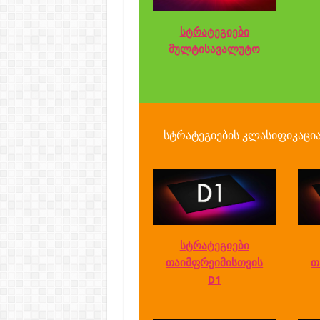
სტრატეგიები
მულტისავალუტო
სტრატეგიების კლასიფიკაცი
სტრატეგიები
თაიმფრეიმისთვის
თ
D1