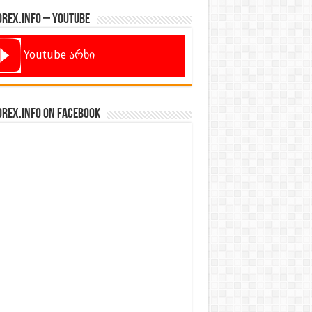
orex.info – Youtube
Youtube არხი
orex.info on Facebook