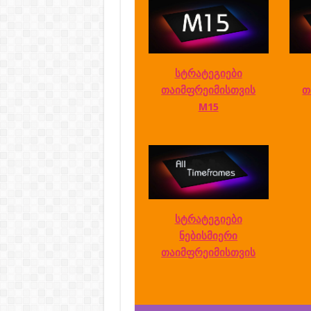
სტრატეგიები
თაიმფრეიმისთვის
თ
M15
სტრატეგიები
ნებისმიერი
თაიმფრეიმისთვის