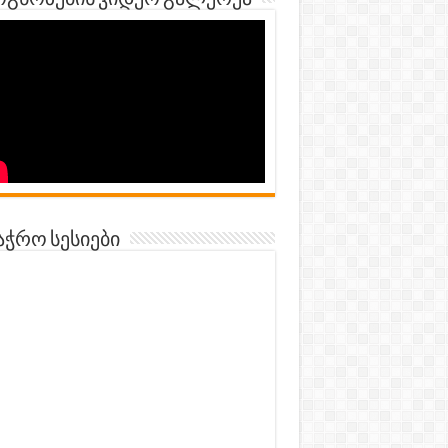
გნოზების ვიდეო გალერეა
აჭრო სესიები