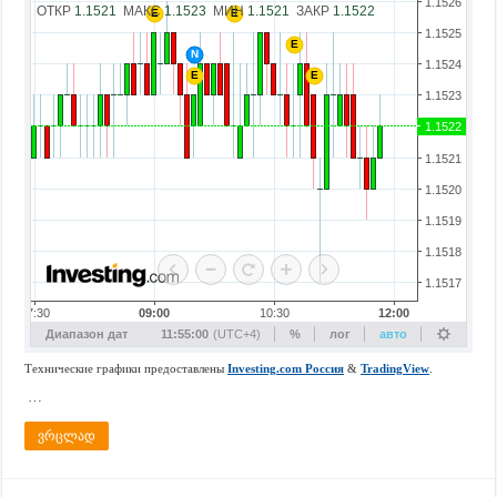
…
ვრცლად