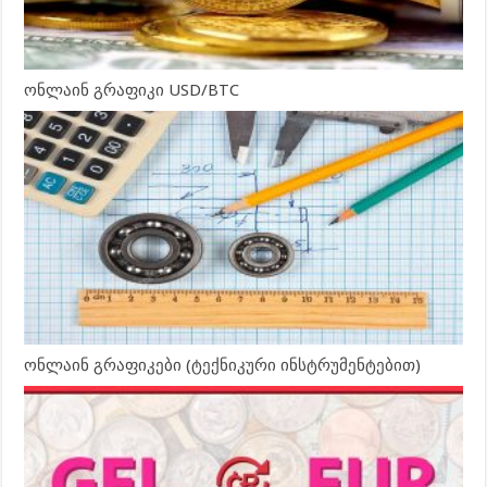
ონლაინ გრაფიკი USD/BTC
ონლაინ გრაფიკები (ტექნიკური ინსტრუმენტებით)