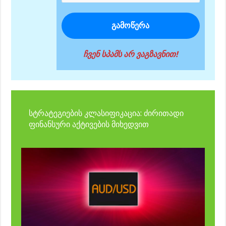
ჩვენ სპამს არ ვაგზავნით!
სტრატეგიების კლასიფიკაცია: ძირითადი
ფინანსური აქტივების მიხედვით