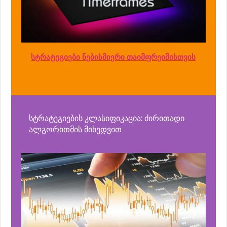
სტრატეგიები ნებისმიერი თაიმფრეიმისთვის
სტრატეგიების კლასიფიკაცია: ძირითადი
ალგორითმის მიხედვით