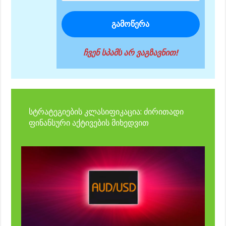
ჩვენ სპამს არ ვაგზავნით!
სტრატეგიების კლასიფიკაცია: ძირითადი
ფინანსური აქტივების მიხედვით