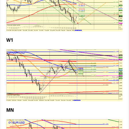
W1
MN