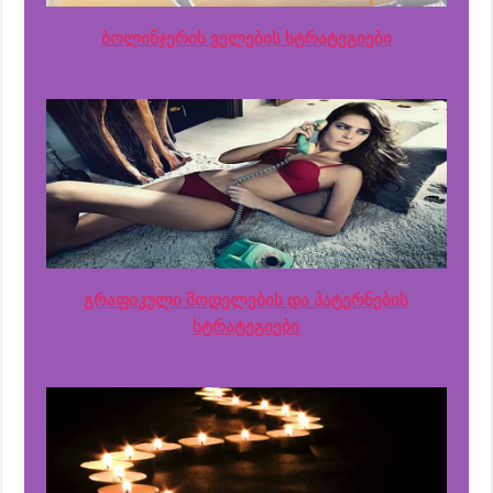
ბოლინჯერის ველების სტრატეგიები
გრაფიკული მოდელების და პატერნების
სტრატეგიები