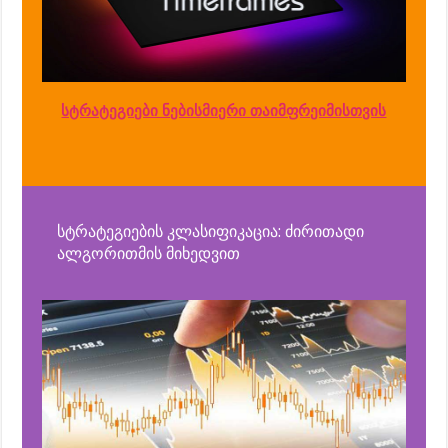
სტრატეგიები ნებისმიერი თაიმფრეიმისთვის
სტრატეგიების კლასიფიკაცია: ძირითადი
ალგორითმის მიხედვით