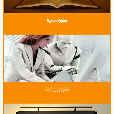
სკრიპტები
მრჩეველები