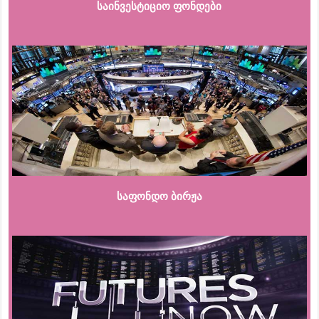
საინვესტიციო ფონდები
საფონდო ბირჟა