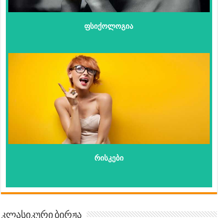
ფსიქოლოგია
რისკები
კლასიკური ბირჟა