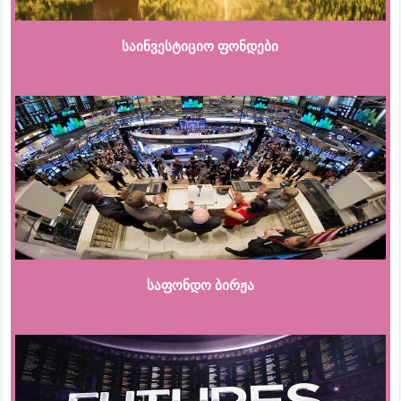
საინვესტიციო ფონდები
საფონდო ბირჟა