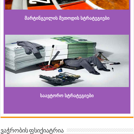
მარტინგეილის მეთოდის სტრატეგიები
საავტორო სტრატეგიები
ვაჭრობის ფსიქიატრია