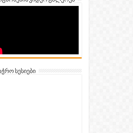
გნოზების ვიდეო გალერეა
აჭრო სესიები