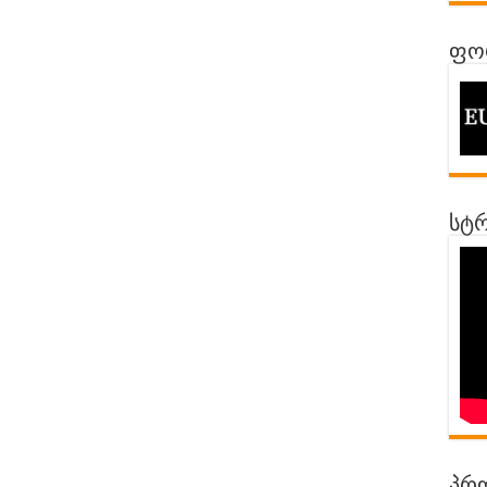
ფორ
სტრ