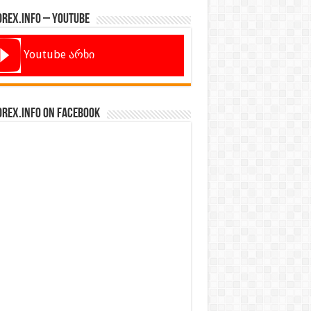
orex.info – Youtube
Youtube არხი
orex.info on Facebook