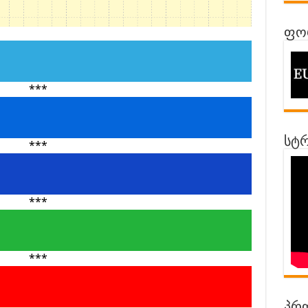
ფორ
***
სტრ
***
***
***