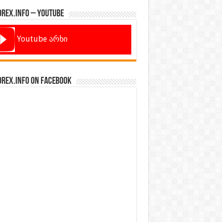
orex.info – Youtube
Youtube არხი
orex.info on Facebook