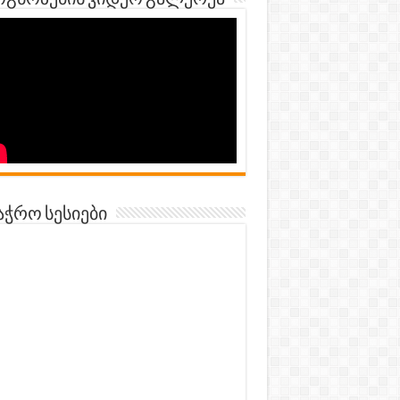
გნოზების ვიდეო გალერეა
აჭრო სესიები