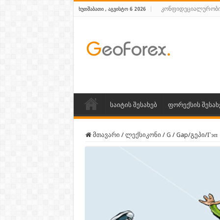
კონფიდეციალურობი
ᲮᲣᲗᲨᲐᲑᲐᲗᲘ , ᲐᲒᲕᲘᲡᲢᲝ 6 2026
საიტის შესახებ
ფორექსის შესახ
მთავარი
/
ლექსიკონი
/
G
/
Gap/გეპი/Гэп