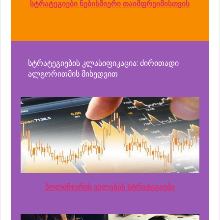
სტრატეგიები ნებისმიერი თაიმფრეიმისთვის
სტრატეგიების კლასიფიკაცია: ძირითადი
ალგორითმის მიხედვით
ბოლინჯერის ველების სტრატეგიები