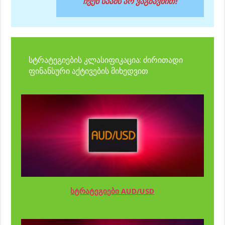
ჩვენ სპამს არ ვაგზავნით!
სტრატეგიების კლასიფიკაცია: ძირითადი
ფინანსური აქტივების მიხედვით
სტრატეგიები AUD/USD