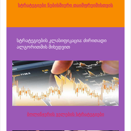
სტრატეგიები ნებისმიერი თაიმფრეიმისთვის
სტრატეგიების კლასიფიკაცია: ძირითადი
ალგორითმის მიხედვით
ბოლინჯერის ველების სტრატეგიები