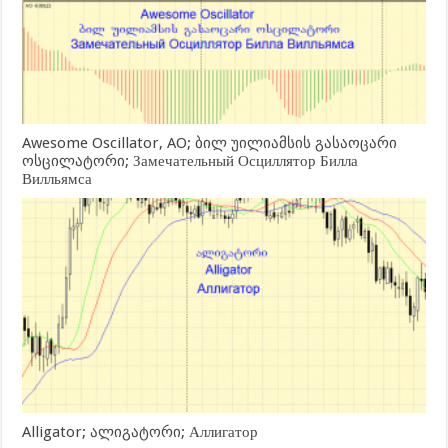
Awesome Oscillator, AO; ბილ უილიამსის გასაოცარი
ოსცილატორი; Замечательный Осциллятор Билла
Вилльямса
Alligator; ალიგატორი; Аллигатор