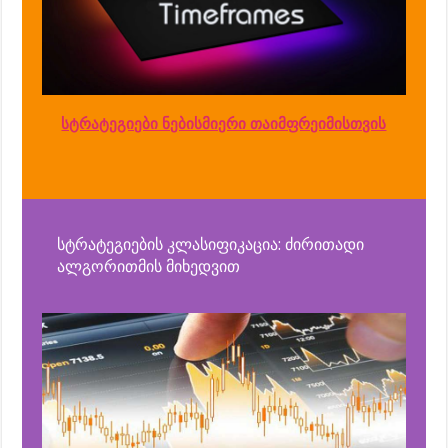
სტრატეგიები ნებისმიერი თაიმფრეიმისთვის
სტრატეგიების კლასიფიკაცია: ძირითადი
ალგორითმის მიხედვით