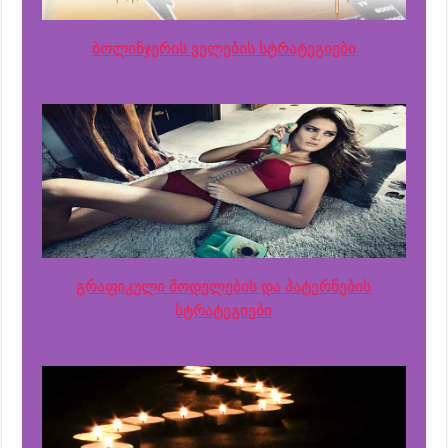
ბოლინჯერის ველების სტრატეგიები
გრაფიკული მოდელების და პატერნების
სტრატეგიები