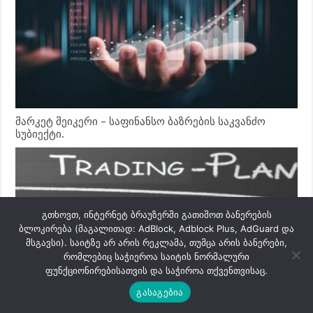
მარკეტ მეიკერი – საფინანსო ბაზრების საკვანძო
სუბიექტი.
გთხოვთ, ინტერნეტ ბრაუზერში გათიშოთ ბანერების
ბლოკირება (მაგალითად: AdBlock, Adblock Plus, AdGuard და
მსგავსი). საიტზე არ არის რეკლამა, თუმცა არის ბანერები,
რომლებიც საჭიეროა საიტის ნორმალური
ფუნქციონირებისათვის და საჭიროა თქვენთვისაც.
გასაგებია
ტრეიდინგის ფუნდამენტური საფუძვლები. სავაჭრო