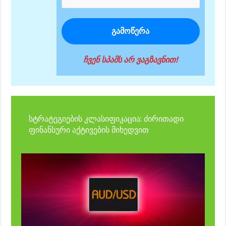
ჩვენ სპამს არ ვაგზავნით!
სტრატეგიების კლასიფიკაცია: ძირითადი
ფინანსური აქტივების მიხედვით