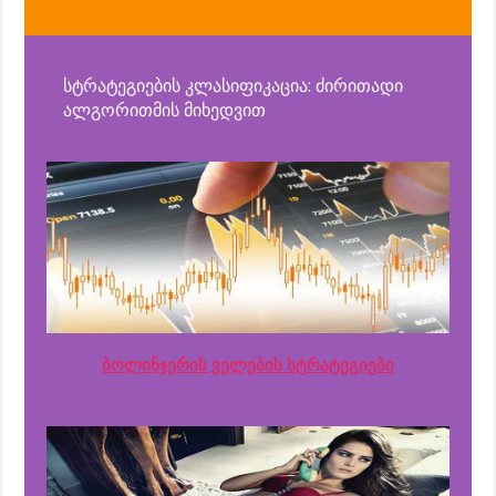
სტრატეგიების კლასიფიკაცია: ძირითადი
ალგორითმის მიხედვით
ბოლინჯერის ველების სტრატეგიები