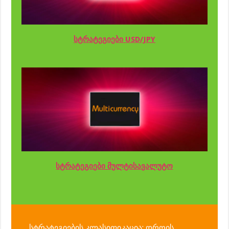
სტრატეგიები USD/JPY
სტრატეგიები მულტისავალუტო
სტრატეგიების კლასიფიკაცია: დროის