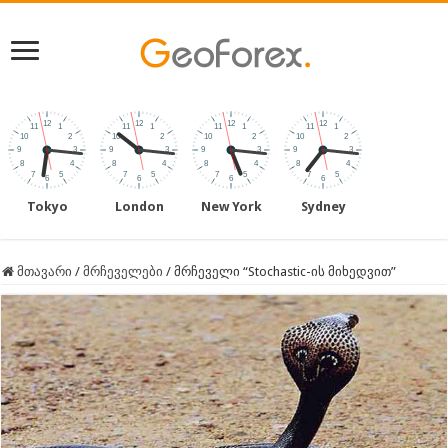
Tokyo
London
New York
Sydney
მთავარი
/
მრჩეველები
/
მრჩეველი “Stochastic-ის მიხედვით”