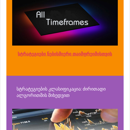
სტრატეგიები ნებისმიერი თაიმფრეიმისთვის
სტრატეგიების კლასიფიკაცია: ძირითადი
ალგორითმის მიხედვით