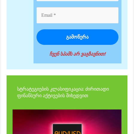
ჩვენ სპამს არ ვაგზავნით!
სტრატეგიების კლასიფიკაცია: ძირითადი
ფინანსური აქტივების მიხედვით