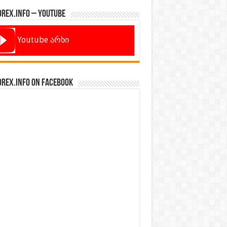
orex.info – Youtube
Youtube არხი
orex.info on Facebook