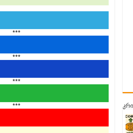
***
***
***
***
კრი