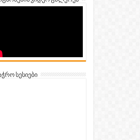
გნოზების ვიდეო გალერეა
აჭრო სესიები