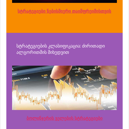
სტრატეგიები ნებისმიერი თაიმფრეიმისთვის
სტრატეგიების კლასიფიკაცია: ძირითადი
ალგორითმის მიხედვით
ბოლინჯერის ველების სტრატეგიები