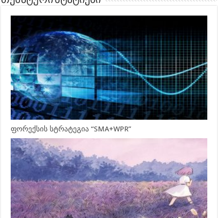
თემატური სტატიები
ფორექსის სტრატეგია “SMA+WPR”