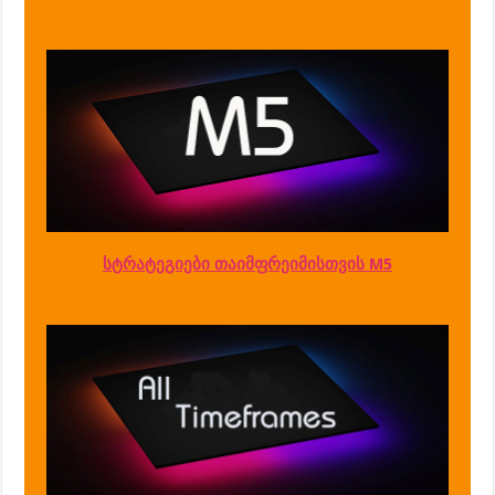
სტრატეგიები თაიმფრეიმისთვის M5