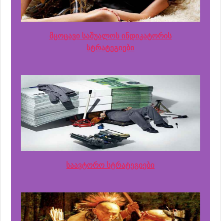
მცოცავი საშუალოს ინდიკატორის
სტრატეგიები
საავტორო სტრატეგიები