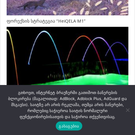
ფორექსის სტრატეგია “HeiQELA M1”
გთხოვთ, ინტერნეტ ბრაუზერში გათიშოთ ბანერების
ფორექსის სტრატეგია “Magic Stream”
ბლოკირება (მაგალითად: AdBlock, Adblock Plus, AdGuard და
მსგავსი). საიტზე არ არის რეკლამა, თუმცა არის ბანერები,
რომლებიც საჭიეროა საიტის ნორმალური
ფუნქციონირებისათვის და საჭიროა თქვენთვისაც.
გასაგებია