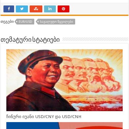
თეგები
EUR/USD
ᲡᲐᲕᲐᲚᲣᲢᲝ ᲬᲧᲕᲘᲚᲔᲑᲘ
თემატური სტატიები
ჩინური იუანი USD/CNY და USD/CNH