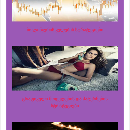
ბოლინჯერის ველების სტრატეგიები
გრაფიკული მოდელების და პატერნების
სტრატეგიები