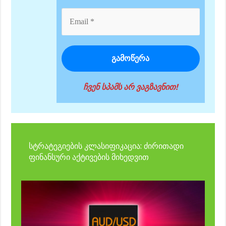
ჩვენ სპამს არ ვაგზავნით!
სტრატეგიების კლასიფიკაცია: ძირითადი
ფინანსური აქტივების მიხედვით