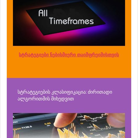
სტრატეგიები ნებისმიერი თაიმფრეიმისთვის
სტრატეგიების კლასიფიკაცია: ძირითადი
ალგორითმის მიხედვით