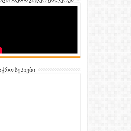
გნოზების ვიდეო გალერეა
აჭრო სესიები