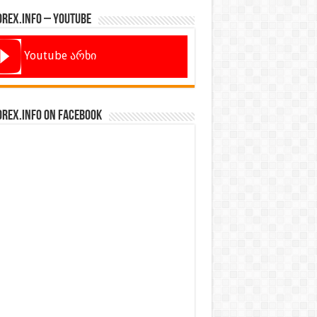
orex.info – Youtube
Youtube არხი
orex.info on Facebook