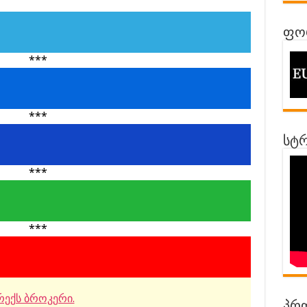
ფორ
***
***
სტრ
***
***
ექს ბროკერი.