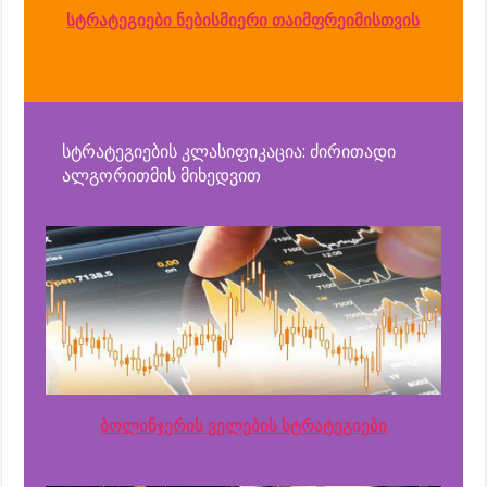
სტრატეგიები ნებისმიერი თაიმფრეიმისთვის
სტრატეგიების კლასიფიკაცია: ძირითადი
ალგორითმის მიხედვით
ბოლინჯერის ველების სტრატეგიები