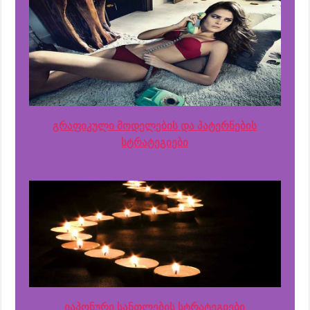
გრაფიკული მოდელების და პატერნების
სტრატეგიები
იაპონური სანთლების სტრატეგიები