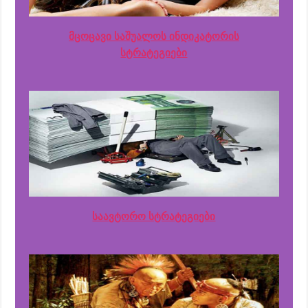
მცოცავი საშუალოს ინდიკატორის
სტრატეგიები
საავტორო სტრატეგიები