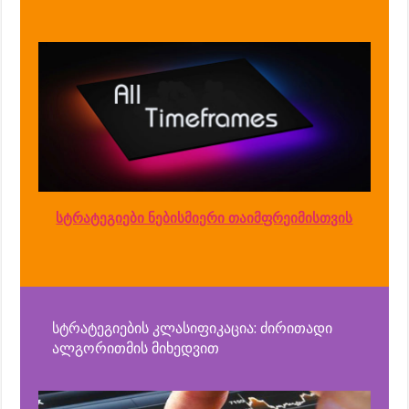
სტრატეგიები ნებისმიერი თაიმფრეიმისთვის
სტრატეგიების კლასიფიკაცია: ძირითადი
ალგორითმის მიხედვით