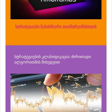
სტრატეგიები ნებისმიერი თაიმფრეიმისთვის
სტრატეგიების კლასიფიკაცია: ძირითადი
ალგორითმის მიხედვით