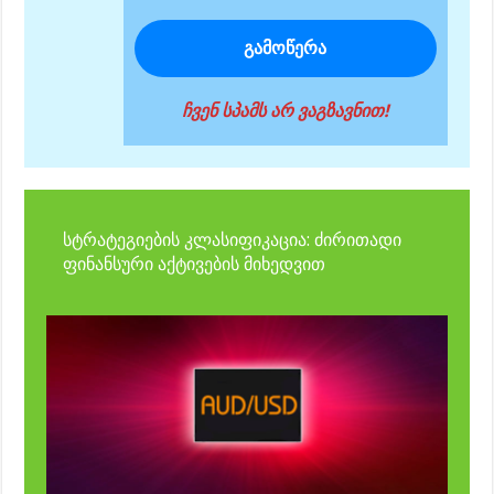
ჩვენ სპამს არ ვაგზავნით!
სტრატეგიების კლასიფიკაცია: ძირითადი
ფინანსური აქტივების მიხედვით