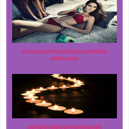
გრაფიკული მოდელების და პატერნების
სტრატეგიები
იაპონური სანთლების სტრატეგიები