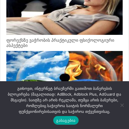
ფორექსზე ვაჭრობის პრაქტიკული ფსიქოლოგიური
ასპექტები
გთხოვთ, ინტერნეტ ბრაუზერში გათიშოთ ბანერების
ბლოკირება (მაგალითად: AdBlock, Adblock Plus, AdGuard და
მსგავსი). საიტზე არ არის რეკლამა, თუმცა არის ბანერები,
რომლებიც საჭიეროა საიტის ნორმალური
ფუნქციონირებისათვის და საჭიროა თქვენთვისაც.
ფორექსის ბაზრის ფსიქოლოგია
გასაგებია