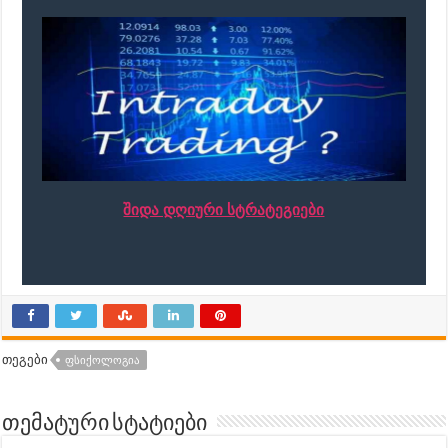
შიდა დღიური სტრატეგიები
თეგები
ᲤᲡᲘᲥᲝᲚᲝᲒᲘᲐ
თემატური სტატიები