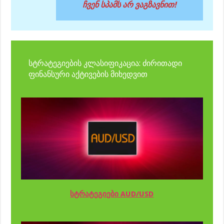
ჩვენ სპამს არ ვაგზავნით!
სტრატეგიების კლასიფიკაცია: ძირითადი
ფინანსური აქტივების მიხედვით
სტრატეგიები AUD/USD