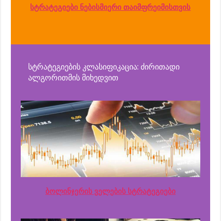
სტრატეგიები ნებისმიერი თაიმფრეიმისთვის
სტრატეგიების კლასიფიკაცია: ძირითადი
ალგორითმის მიხედვით
ბოლინჯერის ველების სტრატეგიები