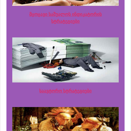
მცოცავი საშუალოს ინდიკატორის
სტრატეგიები
საავტორო სტრატეგიები