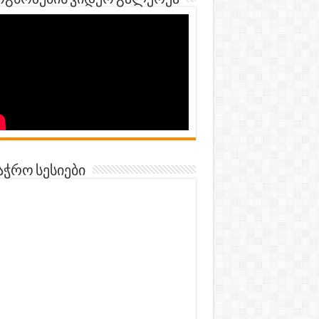
გნოზების ვიდეო გალერეა
აჭრო სესიები