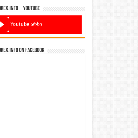
orex.info – Youtube
Youtube არხი
orex.info on Facebook