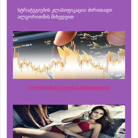
სტრატეგიების კლასიფიკაცია: ძირითადი
ალგორითმის მიხედვით
ბოლინჯერის ველების სტრატეგიები