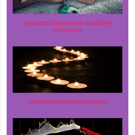
გრაფიკული მოდელების და პატერნების
სტრატეგიები
იაპონური სანთლების სტრატეგიები