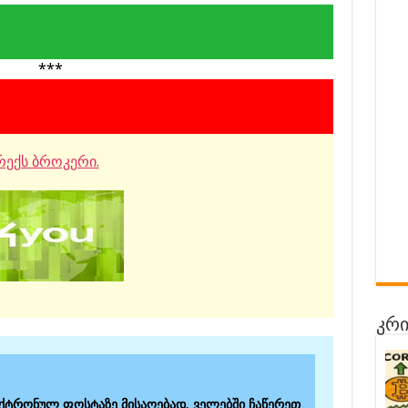
***
ექს ბროკერი.
კრი
ექტრონულ ფოსტაზე მისაღებად, ველებში ჩაწერეთ