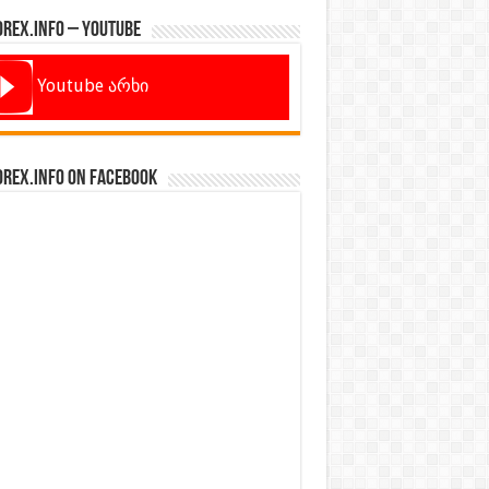
orex.info – Youtube
Youtube არხი
orex.info on Facebook