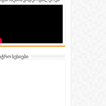
გნოზების ვიდეო გალერეა
აჭრო სესიები