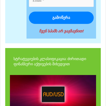
ჩვენ სპამს არ ვაგზავნით!
სტრატეგიების კლასიფიკაცია: ძირითადი
ფინანსური აქტივების მიხედვით