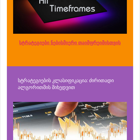
სტრატეგიები ნებისმიერი თაიმფრეიმისთვის
სტრატეგიების კლასიფიკაცია: ძირითადი
ალგორითმის მიხედვით