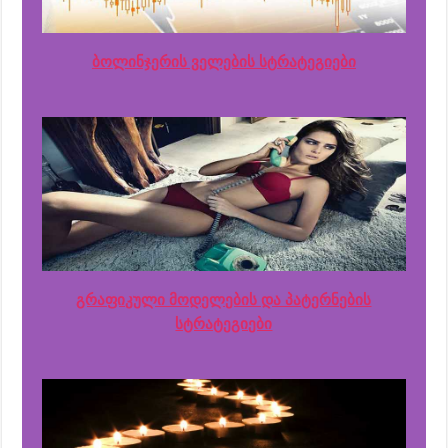
ბოლინჯერის ველების სტრატეგიები
გრაფიკული მოდელების და პატერნების
სტრატეგიები