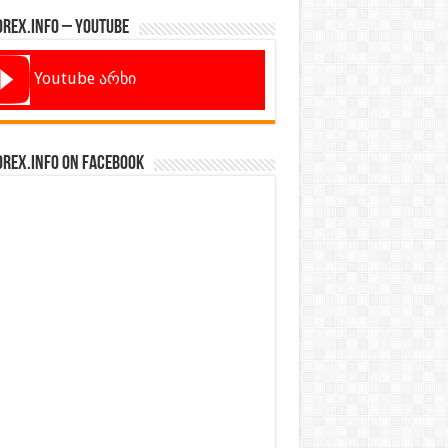
orex.info – Youtube
Youtube არხი
orex.info on Facebook