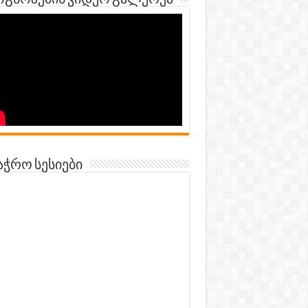
გნოზების ვიდეო გალერეა
აჭრო სესიები