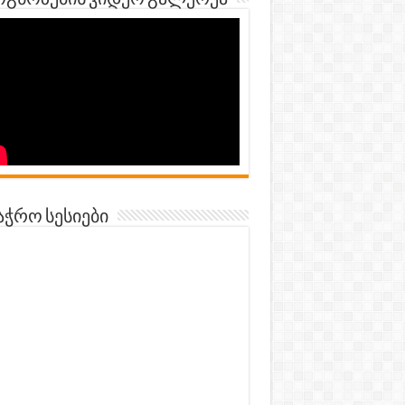
გნოზების ვიდეო გალერეა
აჭრო სესიები