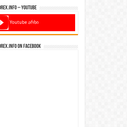
orex.info – Youtube
Youtube არხი
orex.info on Facebook