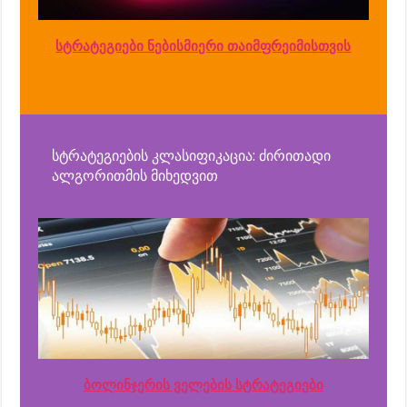
სტრატეგიები ნებისმიერი თაიმფრეიმისთვის
სტრატეგიების კლასიფიკაცია: ძირითადი
ალგორითმის მიხედვით
ბოლინჯერის ველების სტრატეგიები