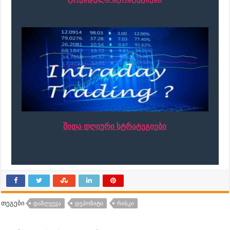
შიდა დღიური სტრატეგიები
თეგები
ᲓᲐᲖᲦᲕᲔᲕᲐ
ᲓᲔᲞᲝᲖᲘᲢᲘ
ᲠᲘᲡᲙᲘ