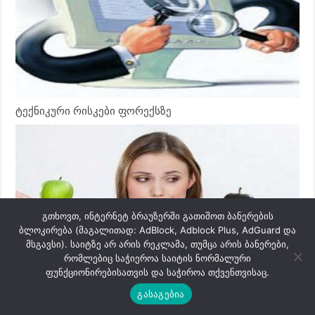
ტექნიკური რისკები ფორექსზე
გთხოვთ, ინტერნეტ ბრაუზერში გათიშოთ ბანერების
ბლოკირება (მაგალითად: AdBlock, Adblock Plus, AdGuard და
მსგავსი). საიტზე არ არის რეკლამა, თუმცა არის ბანერები,
რომლებიც საჭიეროა საიტის ნორმალური
ფუნქციონირებისათვის და საჭიროა თქვენთვისაც.
ფორექს ბროკერის არჩევის რისკი
გასაგებია