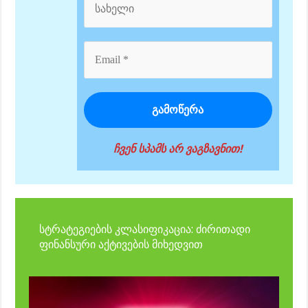
ჩვენ სპამს არ ვაგზავნით!
სტრატეგიების კლასიფიკაცია: ძირითადი
ფინანსური აქტივების მიხედვით