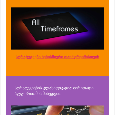
სტრატეგიები ნებისმიერი თაიმფრეიმისთვის
სტრატეგიების კლასიფიკაცია: ძირითადი
ალგორითმის მიხედვით