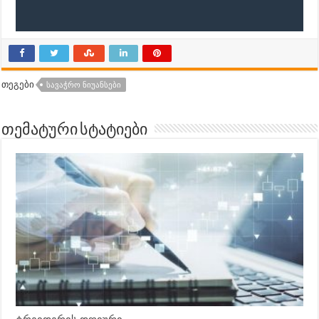
თეგები
ᲡᲐᲕᲐᲭᲠᲝ ᲜᲘᲣᲐᲜᲡᲔᲑᲘ
თემატური სტატიები