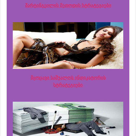
მარტინგეილის მეთოდის სტრატეგიები
მცოცავი საშუალოს ინდიკატორის
სტრატეგიები