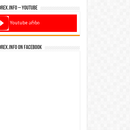
orex.info – Youtube
Youtube არხი
orex.info on Facebook