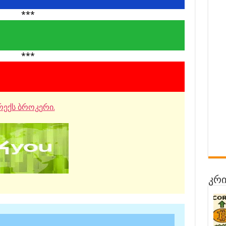
***
***
ექს ბროკერი.
კრი