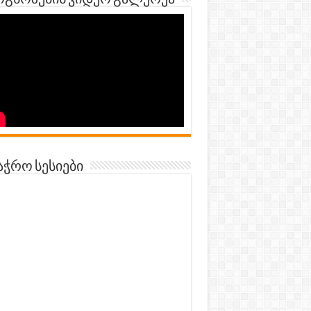
გნოზების ვიდეო გალერეა
აჭრო სესიები