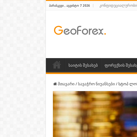
კონფიდეციალურობი
ᲞᲐᲠᲐᲡᲙᲔᲕᲘ , ᲐᲒᲕᲘᲡᲢᲝ 7 2026
საიტის შესახებ
ფორექსის შესახ
მთავარი
/
სავაჭრო ნიუანსები
/
სტოპ ლოს