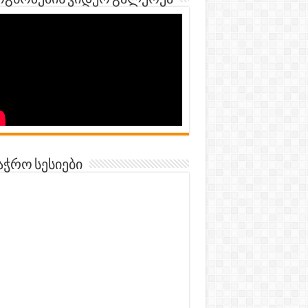
გნოზების ვიდეო გალერეა
აჭრო სესიები