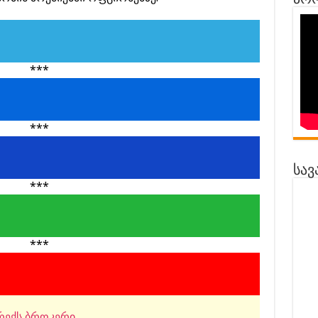
პრო
***
***
სავ
***
***
ექს ბროკერი.