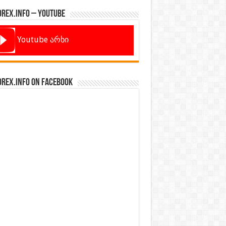
orex.info – Youtube
Youtube არხი
orex.info on Facebook