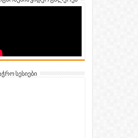
გნოზების ვიდეო გალერეა
აჭრო სესიები