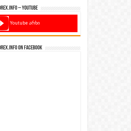
orex.info – Youtube
Youtube არხი
orex.info on Facebook