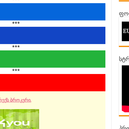
ფორ
***
***
სტრ
***
ექს ბროკერი.