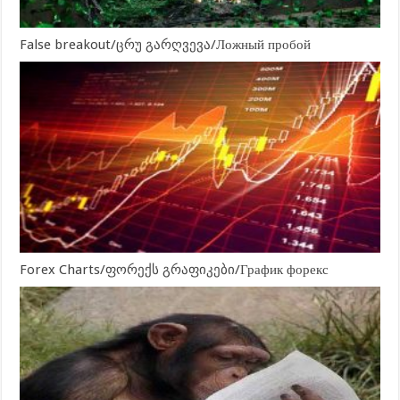
False breakout/ცრუ გარღვევა/Ложный пробой
Forex Charts/ფორექს გრაფიკები/График форекс