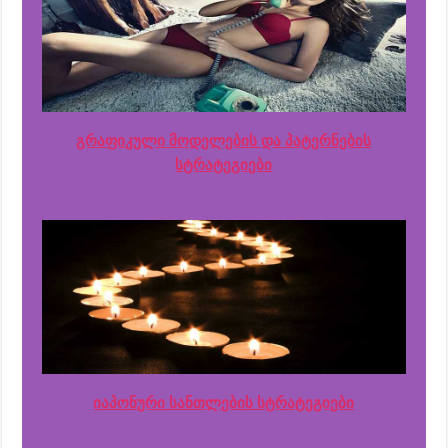
გრაფიკული მოდელების და პატერნების
სტრატეგიები
იაპონური სანთლების სტრატეგიები