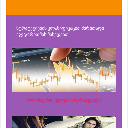
სტრატეგიების კლასიფიკაცია: ძირითადი
ალგორითმის მიხედვით
ბოლინჯერის ველების სტრატეგიები