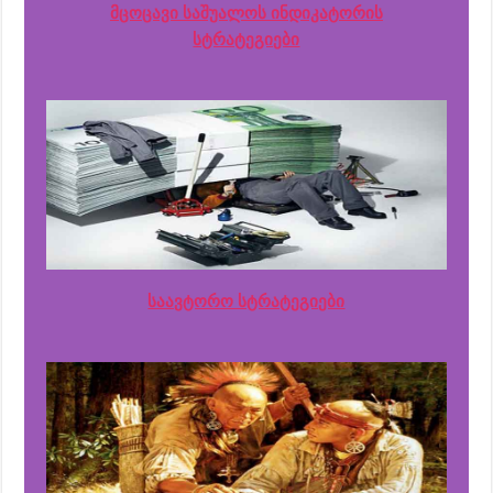
მცოცავი საშუალოს ინდიკატორის
სტრატეგიები
საავტორო სტრატეგიები