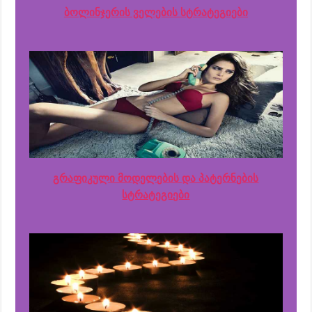
ბოლინჯერის ველების სტრატეგიები
გრაფიკული მოდელების და პატერნების
სტრატეგიები