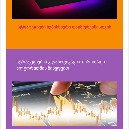
სტრატეგიები ნებისმიერი თაიმფრეიმისთვის
სტრატეგიების კლასიფიკაცია: ძირითადი
ალგორითმის მიხედვით