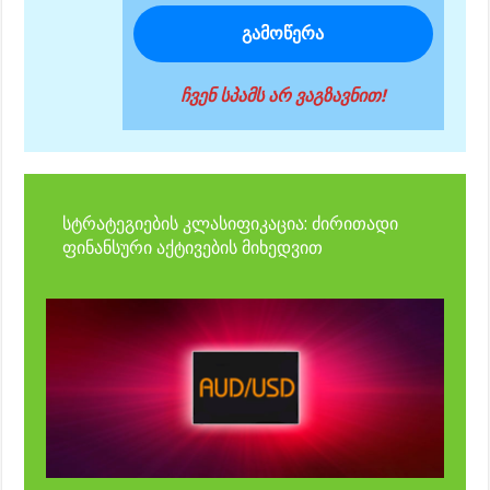
ჩვენ სპამს არ ვაგზავნით!
სტრატეგიების კლასიფიკაცია: ძირითადი
ფინანსური აქტივების მიხედვით