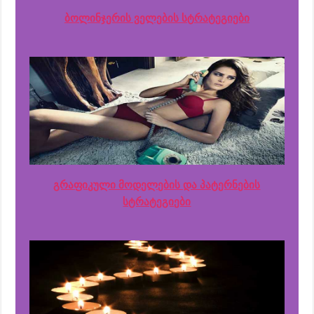
ბოლინჯერის ველების სტრატეგიები
გრაფიკული მოდელების და პატერნების
სტრატეგიები