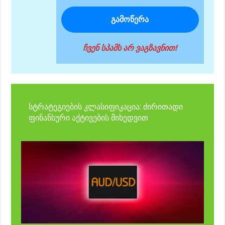
ჩვენ სპამს არ ვაგზავნით!
სტრატეგიების კლასიფიკაცია: ძირითადი
ფინანსური აქტივების მიხედვით