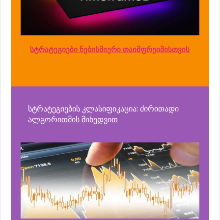
სტრატეგიები ნებისმიერი თაიმფრეიმისთვის
სტრატეგიების კლასიფიკაცია: ძირითადი
ალგორითმის მიხედვით