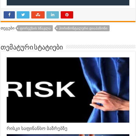
თეგები
ᲤᲝᲠᲔᲥᲡᲘᲡ ᲡᲬᲐᲕᲚᲐ
ᲰᲝᲠᲘᲖᲝᲜᲢᲐᲚᲣᲠᲘ ᲓᲘᲐᲞᲐᲖᲝᲜᲘ
თემატური სტატიები
რისკი საფინანსო ბაზრებზე