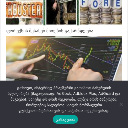
ფორექსის შესახებ მითების გაქარწყლება
გთხოვთ, ინტერნეტ ბრაუზერში გათიშოთ ბანერების
ბლოკირება (მაგალითად: AdBlock, Adblock Plus, AdGuard და
მსგავსი). საიტზე არ არის რეკლამა, თუმცა არის ბანერები,
ტრენდის თანხვედრილი მიმართულებით ვაჭრობა
რომლებიც საჭიეროა საიტის ნორმალური
ფუნქციონირებისათვის და საჭიროა თქვენთვისაც.
გასაგებია