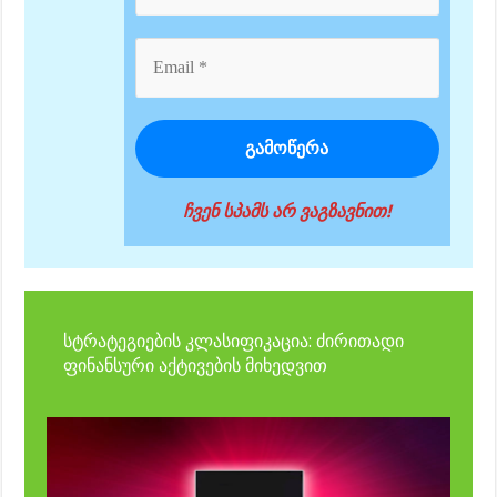
ჩვენ სპამს არ ვაგზავნით!
სტრატეგიების კლასიფიკაცია: ძირითადი
ფინანსური აქტივების მიხედვით