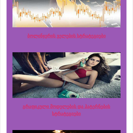
ბოლინჯერის ველების სტრატეგიები
გრაფიკული მოდელების და პატერნების
სტრატეგიები