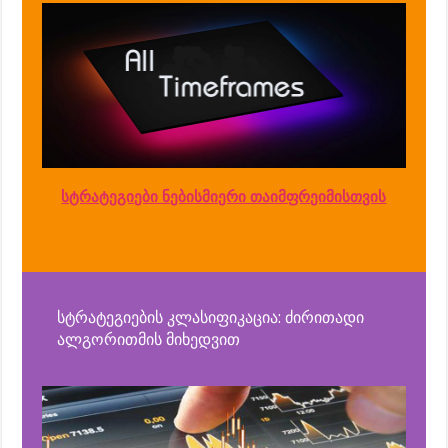
სტრატეგიები ნებისმიერი თაიმფრეიმისთვის
სტრატეგიების კლასიფიკაცია: ძირითადი
ალგორითმის მიხედვით