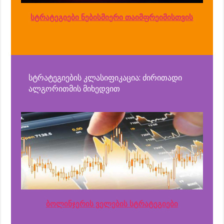
სტრატეგიები ნებისმიერი თაიმფრეიმისთვის
სტრატეგიების კლასიფიკაცია: ძირითადი
ალგორითმის მიხედვით
ბოლინჯერის ველების სტრატეგიები