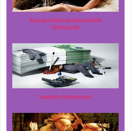
მცოცავი საშუალოს ინდიკატორის
სტრატეგიები
საავტორო სტრატეგიები