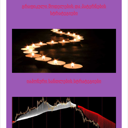
გრაფიკული მოდელების და პატერნების
სტრატეგიები
იაპონური სანთლების სტრატეგიები