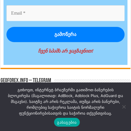
ჩვენ სპამს არ ვაგზავნით!
GeoForex.info – Telegram
გთხოვთ, ინტერნეტ ბრაუზერში გათიშოთ ბანერების
Telegram არხი
ბლოკირება (მაგალითად: AdBlock, Adblock Plus, AdGuard და
მსგავსი). საიტზე არ არის რეკლამა, თუმცა არის ბანერები,
რომლებიც საჭიეროა საიტის ნორმალური
ფუნქციონირებისათვის და საჭიროა თქვენთვისაც.
GeoForex.info – WhatsApp
გასაგებია