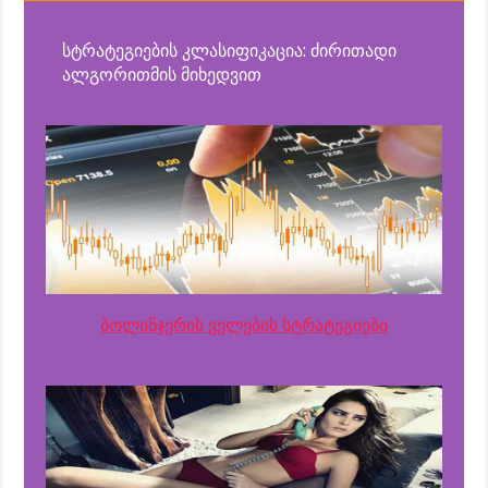
სტრატეგიების კლასიფიკაცია: ძირითადი
ალგორითმის მიხედვით
ბოლინჯერის ველების სტრატეგიები