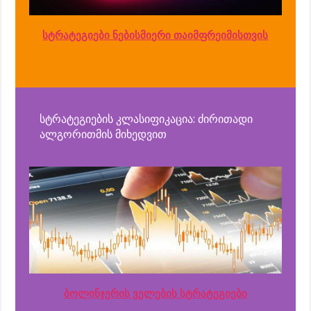
სტრატეგიები ნებისმიერი თაიმფრეიმისთვის
სტრატეგიების კლასიფიკაცია: ძირითადი
ალგორითმის მიხედვით
ბოლინჯერის ველების სტრატეგიები