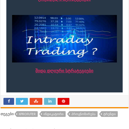
შიდა დღიური სტრატეგიები
თეგები
XPROFUTER
ᲘᲜᲓᲘᲙᲐᲢᲝᲠᲘ
ᲞᲠᲝᲒᲜᲝᲖᲘᲠᲔᲑᲐ
ᲢᲠᲔᲜᲓᲘ