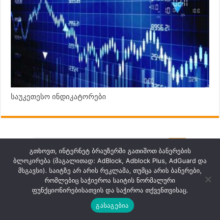
საუკეთესო ინდიკატორები
გთხოვთ, ინტერნეტ ბრაუზერში გათიშოთ ბანერების
ბლოკირება (მაგალითად: AdBlock, Adblock Plus, AdGuard და
მსგავსი). საიტზე არ არის რეკლამა, თუმცა არის ბანერები,
რომლებიც საჭიეროა საიტის ნორმალური
ფუნქციონირებისათვის და საჭიროა თქვენთვისაც.
ახალი სტატიების ელექტრონულ ფოსტაზე
გასაგებია
მისაღებად, ველებში ჩაწერეთ თქვენი სახელი