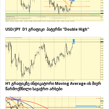
USD/JPY D1 გრაფიკი პატერნი “Double High”
H1 გრაფიკზე ინდიკატორი Moving Average-ის მიერ
წარმოქმნილი სავაჭრო არხები