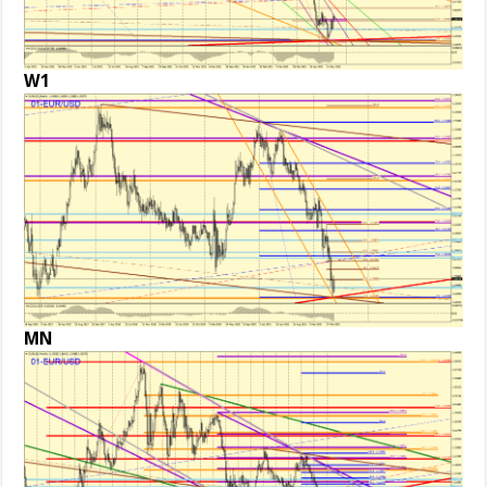
W1
MN