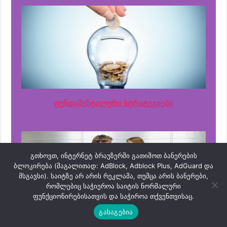
ფუნდამენტალური სტრატეგიები
გთხოვთ, ინტერნეტ ბრაუზერში გათიშოთ ბანერების
ბლოკირება (მაგალითად: AdBlock, Adblock Plus, AdGuard და
მსგავსი). საიტზე არ არის რეკლამა, თუმცა არის ბანერები,
რომლებიც საჭიეროა საიტის ნორმალური
ფუნქციონირებისათვის და საჭიროა თქვენთვისაც.
გასაგებია
ჰეჯირების სტრატეგიები