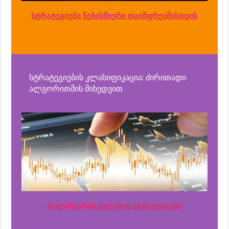
სტრატეგიები ნებისმიერი თაიმფრეიმისთვის
სტრატეგიების კლასიფიკაცია: ძირითადი
ალგორითმის მიხედვით
ბოლინჯერის ველების სტრატეგიები